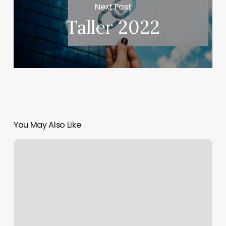
Next Post
Taller 2022
You May Also Like
Conversación
de
Feedback
sobre
el
Desempeño