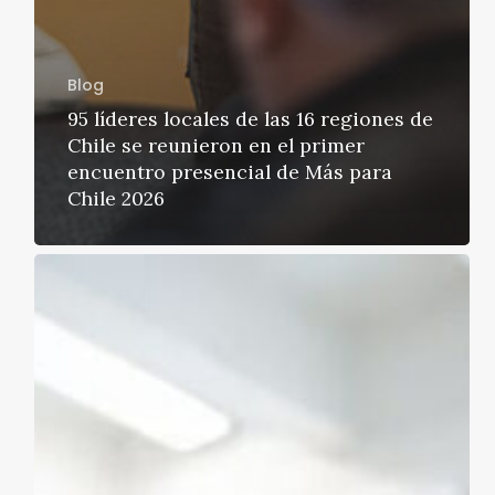
Blog
95 líderes locales de las 16 regiones de
Chile se reunieron en el primer
encuentro presencial de Más para
Chile 2026
Seguridad
psicológica:
la
base
invisible
de
los
equipos
de