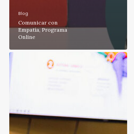
Blog
Comunicar con
Empatía, Programa
Online
95
líderes
locales
de
las
16
regiones
de
Chile
se
reunieron