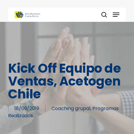
Skip
to
Menu
main
search
content
Kick Off Equipo de
Ventas, Acetogen
Chile
18/09/2019
Coaching grupal
,
Programas
Realizados