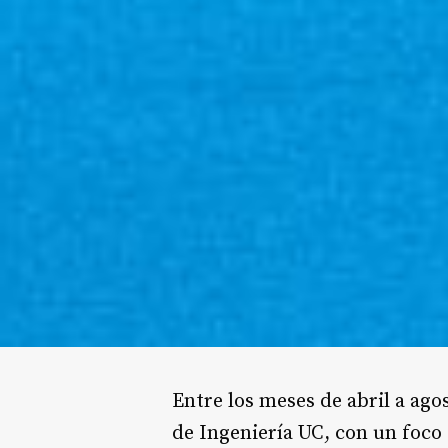
Entre los meses de abril a ago
de Ingeniería UC, con un foco