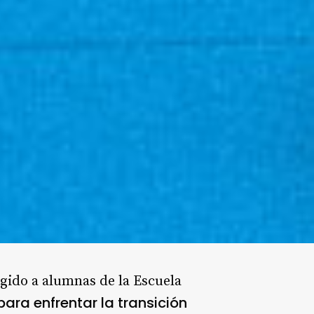
igido a alumnas de la Escuela
para enfrentar la transición