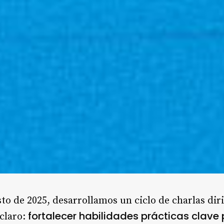
sto de 2025, desarrollamos un ciclo de charlas dir
fortalecer habilidades prácticas clave 
 claro: