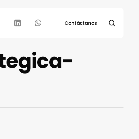
search
g
Contáctanos
tegica-