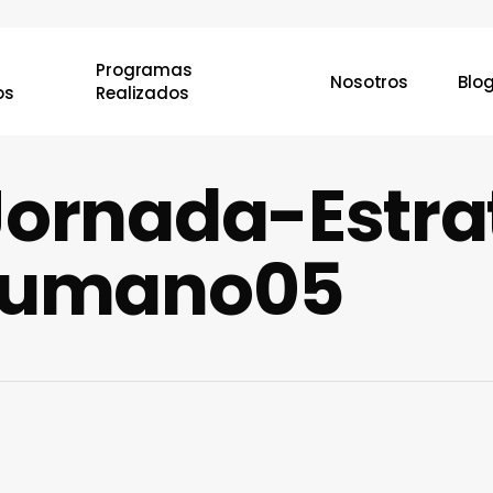
Programas
Nosotros
Blo
os
Realizados
ornada-Estra
humano05