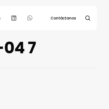
search
g
Contáctanos
-04 7