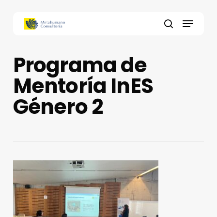
Skip
to
Menu
main
search
content
Programa de
Mentoría InES
Género 2