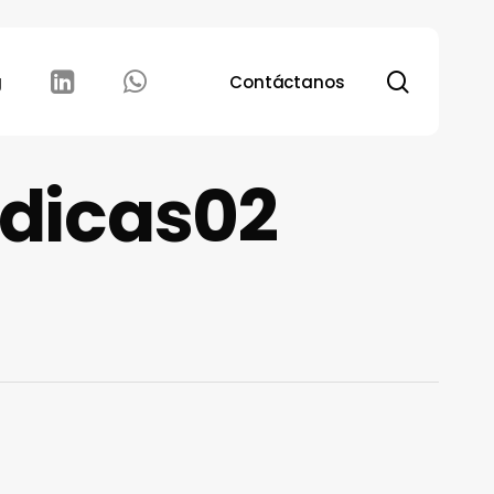
search
g
Contáctanos
dicas02